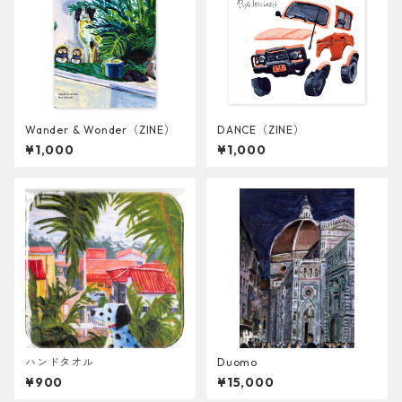
Wander & Wonder（ZINE）
DANCE（ZINE）
¥1,000
¥1,000
ハンドタオル
Duomo
¥900
¥15,000